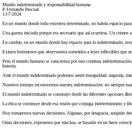
Mundo indeterminado y responsabilidad humana
P. Fernando Pascual
13-7-2024
En un mundo donde todo estuviera determinado, no habría espacio para la
Una guerra iniciaría porque era necesario que así ocurriera. Un crimen ser
En cambio, en un mundo donde hay espacio para lo indeterminado, result
Existen fenómenos que observamos sometidos a leyes inflexibles que n
Pero el mundo humano se caracteriza por una continua indeterminación
historia.
Ante el mundo indeterminado podemos sentir inseguridad, angustia, mie
Nosotros mismos reconocemos nuestra indeterminación: no siempre mante
El mundo indeterminado se construye desde las diferentes opciones lib
La ética se construye desde esa visión que conjuga indeterminismo y lib
Hoy tomaremos nuevas decisiones. Algunas, por desgracia, surgirán desd
Otras decisiones, esperamos que muchas, se basarán en un buen conocimi