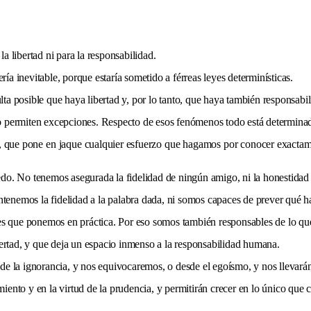
 libertad ni para la responsabilidad.
ía inevitable, porque estaría sometido a férreas leyes determinísticas.
a posible que haya libertad y, por lo tanto, que haya también responsabil
o permiten excepciones. Respecto de esos fenómenos todo está determina
, que pone en jaque cualquier esfuerzo que hagamos por conocer exactame
do. No tenemos asegurada la fidelidad de ningún amigo, ni la honestidad 
nemos la fidelidad a la palabra dada, ni somos capaces de prever qué h
res que ponemos en práctica. Por eso somos también responsables de lo q
ertad, y que deja un espacio inmenso a la responsabilidad humana.
e la ignorancia, y nos equivocaremos, o desde el egoísmo, y nos llevará
ento y en la virtud de la prudencia, y permitirán crecer en lo único que 