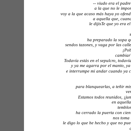
-- viudo era el padre
 a la que no le impo
voy a la que acaso más haya yo ofendi
a aquella que, cuand
le dijisTe que yo era e
ha preparado la sopa qu
sendos tazones, y vaga por las call
¡Pob
cambiarT
Todavía estás en el sepulcro, todavía
y ya me agarra por el manto, ya 
e interrumpe mi andar cuando ya co
para blanquearlas, a teñir mis
ve
Estamos todos reunidos, ¡junt
en aquella
temblor
ha cerrado la puerta con cien
nos toma 
le digo lo que he hecho y que no pue