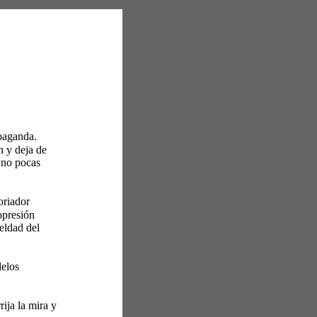
opaganda. 
n y deja de 
 no pocas 
oriador 
opresión 
eldad del 
delos 
ija la mira y 