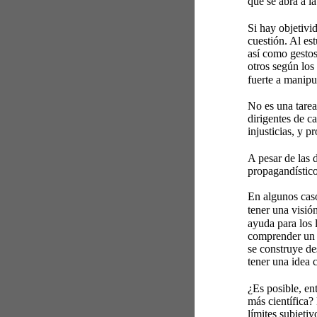
que se abra a la
Si hay objetivi
cuestión. Al es
así como gestos
otros según los
fuerte a manipu
No es una tarea
dirigentes de c
injusticias, y 
A pesar de las 
propagandístico
En algunos caso
tener una visió
ayuda para los 
comprender un p
se construye de
tener una idea c
¿Es posible, en
más científica?
límites subjetiv