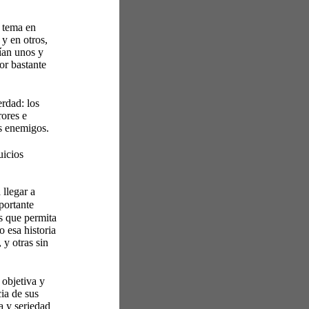
l tema en 
y en otros, 
ían unos y 
or bastante 
rdad: los 
ores e 
os enemigos. 
uicios 
llegar a 
portante 
s que permita 
 esa historia 
y otras sin 
 objetiva y 
ia de sus 
a y seriedad 