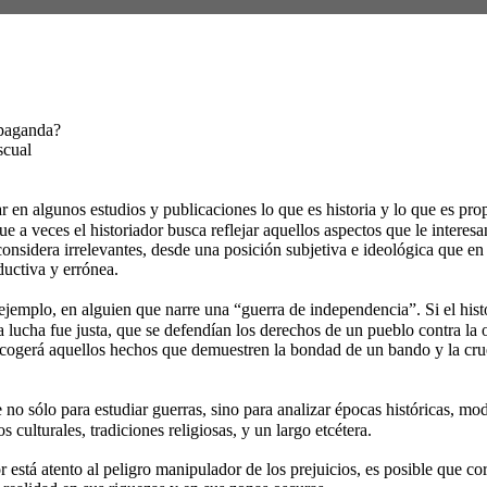
opaganda? 
scual 
rar en algunos estudios y publicaciones lo que es historia y lo que es pr
e a veces el historiador busca reflejar aquellos aspectos que le interesa
considera irrelevantes, desde una posición subjetiva e ideológica que en
ductiva y errónea. 
jemplo, en alguien que narre una “guerra de independencia”. Si el hist
a lucha fue justa, que se defendían los derechos de un pueblo contra la 
scogerá aquellos hechos que demuestren la bondad de un bando y la cru
e no sólo para estudiar guerras, sino para analizar épocas históricas, mo
s culturales, tradiciones religiosas, y un largo etcétera. 
r está atento al peligro manipulador de los prejuicios, es posible que corr