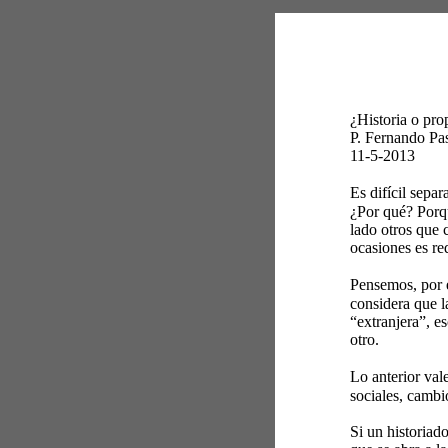
¿Historia o pr
P. Fernando Pa
11-5-2013 
Es difícil sepa
¿Por qué? Porqu
lado otros que 
ocasiones es re
Pensemos, por e
considera que l
“extranjera”, e
otro. 
Lo anterior val
sociales, cambio
Si un historiado