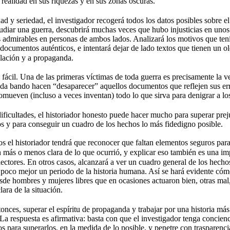
 realidad en sus riquezas y en sus zonas oscuras. 
dad y seriedad, el investigador recogerá todos los datos posibles sobre e
tudiar una guerra, descubrirá muchas veces que hubo injusticias en unos 
 admirables en personas de ambos lados. Analizará los motivos que ten
 documentos auténticos, e intentará dejar de lado textos que tienen un ol
lación y a propaganda. 
 fácil. Una de las primeras víctimas de toda guerra es precisamente la ve
ada bando hacen “desaparecer” aquellos documentos que reflejen sus err
promueven (incluso a veces inventan) todo lo que sirva para denigrar a l
dificultades, el historiador honesto puede hacer mucho para superar prej
s y para conseguir un cuadro de los hechos lo más fidedigno posible. 
s el historiador tendrá que reconocer que faltan elementos seguros para 
n más o menos clara de lo que ocurrió, y explicar eso también es una im
lectores. En otros casos, alcanzará a ver un cuadro general de los hecho
oco mejor un periodo de la historia humana. Así se hará evidente cómo
sde hombres y mujeres libres que en ocasiones actuaron bien, otras mal, 
lara de la situación. 
tonces, superar el espíritu de propaganda y trabajar por una historia más
 La respuesta es afirmativa: basta con que el investigador tenga concienc
os para superarlos, en la medida de lo posible, y penetre con trasparenci