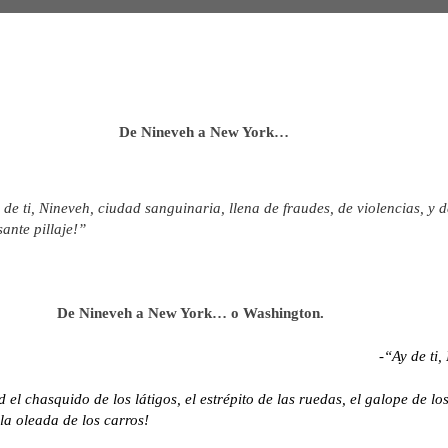
De Nineveh a New York… 
 de ti, Nineveh, ciudad sanguinaria, llena de fraudes, de violencias, y d
sante pillaje!”
De Nineveh a New York… o Washington. 
-“Ay de ti,
el chasquido de los látigos, el estrépito de las ruedas, el galope de los
 la oleada de los carros!