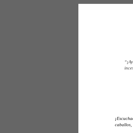
“¡Ay
ince
¡Escuchad 
caballos,