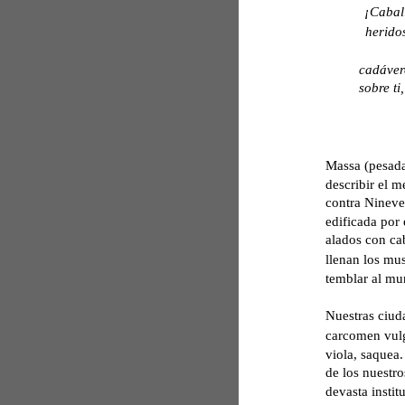
¡Caball
herido
cadáver
sobre ti
Massa (pesada
describir el m
contra Nineve
edificada por 
alados con ca
llenan los mus
temblar al mu
Nuestras ciud
carcomen vulg
viola, saquea.
de los nuestro
devasta insti