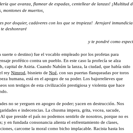
ería que avanza, flamear de espadas, centellear de lanzas! ¡Multitud d
s, montones de muertos,
es por doquier, cadáveres con los que se tropieza!  Arrojaré inmundicia
, te deshonraré
y te pondré como espec
 suerte o destino) fue el vocablo empleado por los profetas para 
ensaje profético contra un pueblo. En este caso la profecía se alza 
h, capital de Asiria. Cuando Nahúm la lanza, la ciudad, que había sido 
el rey
Nimrod
,
 bisnieto de
Noé
,
 con sus puertas flanqueadas por toros 
beza humana, está en el apogeo de su poder. Los bajorrelieves que 
eos son testigos de esta civilización prestigiosa y violenta que hace 
ndo. 
ades no se yerguen en apogeo de poder; yacen en destrucción. Nos 
aridades e indecencias. La chusma impera, grita, vocea, sacude, 
 Al que preside el país no podemos sentirlo de nosotros, porque no es 
s; y en fundada consonancia alienta el enfrentamiento de clases, 
tuciones, carcome la moral como bicho implacable. Racista hasta los 