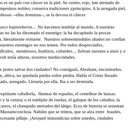
 es un país con cáncer en la piel. Su centro, rojo, late atestado de 
mpesinos nobles; conserva tradiciones yprincipios. A la arrugada piel, 
diosas --ellas dominan--, se la devora el cáncer.  
busco bajorrelieves… No hacemos temblar al mundo. A nuestras 
as no las ha diezmado el enemigo: la ha decapitado la procaz 
, literalmente 
reinante
.  Nuestros sobreentendidos aliados no confían 
 nuestros enemigos no nos temen. Por todos despreciados, 
dículos,  mentirosos, huidizos, cobardes… Sobran razones a unos y a 
veh tenía alturas, nosotros mediocridades.   
z justos salvar dos ciudades? No consiguió, Abraham, encontrarlos.  
n, altiva, no quedaría piedra sobre piedra. Había el Cristo llorado 
cado, arengado. Lloraría por ella. Iba a ser destruida.  
trepidante caballería,  flamear de espadas, el centellear de lanzas. 
o y la ceniza; o el estrépito de ruedas, el galopar de los caballos, la 
carros, el chasquido aterrador del látigo. Ecos de historia se arrastran 
Massainconclusa. Nahúm que se reitera, que se alza entre  fraudes, 
incesante pillaje. ¡Arrojaré inmundicias sobre ustedes, ciudades 
 