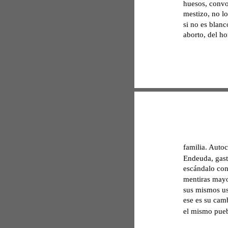
huesos, convoc
mestizo, no l
si no es blanc
aborto, del h
familia. Autoc
Endeuda, gast
escándalo con
mentiras mayo
sus mismos uso
ese es su camb
el mismo puebl