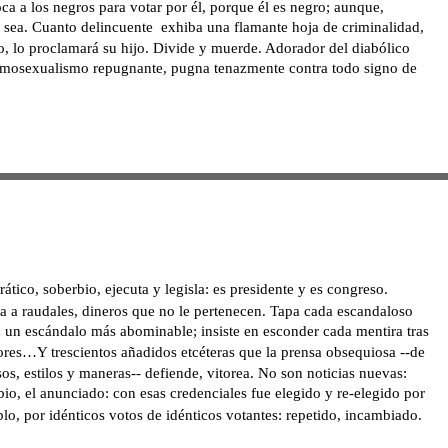
a a los negros para votar por él, porque él es negro; aunque, 
o sea. Cuanto delincuente  exhiba una flamante hoja de criminalidad, 
o, lo proclamará su hijo. Divide y muerde. Adorador del diabólico 
omosexualismo repugnante, pugna tenazmente contra todo signo de 
rático, soberbio, ejecuta y legisla: es presidente y es congreso. 
a a raudales, dineros que no le pertenecen. Tapa cada escandaloso 
 un escándalo más abominable; insiste en esconder cada mentira tras 
res…Y trescientos añadidos etcéteras que la prensa obsequiosa --de 
s, estilos y maneras-- defiende, vitorea. No son noticias nuevas: 
io, el anunciado: con esas credenciales fue elegido y re-elegido por 
o, por idénticos votos de idénticos votantes: repetido, incambiado.  