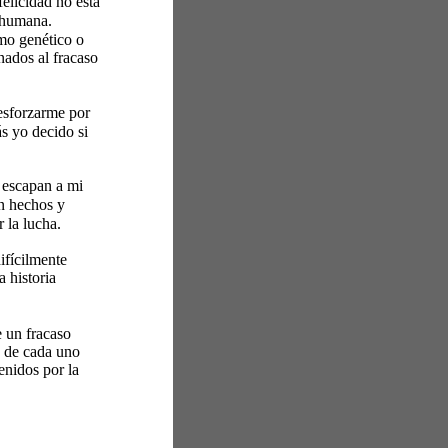
elicidad no está 
 humana. 
smo genético o 
nados al fracaso 
esforzarme por 
s yo decido si 
 escapan a mi 
n hechos y 
 la lucha. 
fícilmente 
 historia 
e un fracaso 
 de cada uno 
enidos por la 