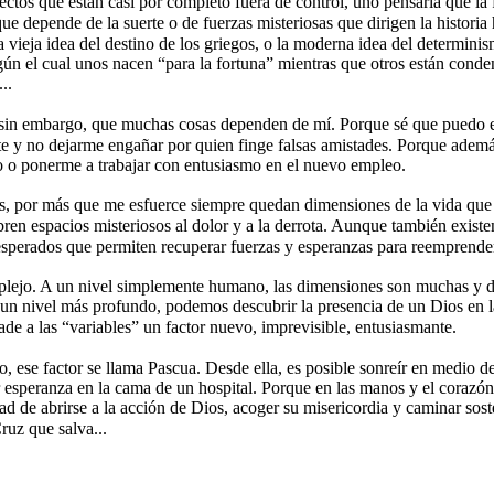
ectos que están casi por completo fuera de control, uno pensaría que la f
ue depende de la suerte o de fuerzas misteriosas que dirigen la historia
a vieja idea del destino de los griegos, o la moderna idea del determini
gún el cual unos nacen “para la fortuna” mientras que otros están conde
.. 
 sin embargo, que muchas cosas dependen de mí. Porque sé que puedo 
e y no dejarme engañar por quien finge falsas amistades. Porque ademá
o o ponerme a trabajar con entusiasmo en el nuevo empleo. 
, por más que me esfuerce siempre quedan dimensiones de la vida que
bren espacios misteriosos al dolor y a la derrota. Aunque también existe
sperados que permiten recuperar fuerzas y esperanzas para reemprender
plejo. A un nivel simplemente humano, las dimensiones son muchas y di
 un nivel más profundo, podemos descubrir la presencia de un Dios en la
e a las “variables” un factor nuevo, imprevisible, entusiasmante. 
no, ese factor se llama Pascua. Desde ella, es posible sonreír en medio d
esperanza en la cama de un hospital. Porque en las manos y el corazón
dad de abrirse a la acción de Dios, acoger su misericordia y caminar sost
ruz que salva...