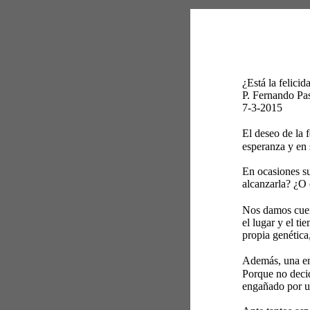
¿Está la felici
P. Fernando Pa
7-3-2015 
El deseo de la 
esperanza y en 
En ocasiones su
alcanzarla? ¿O 
Nos damos cuen
el lugar y el t
propia genética
Además, una eno
Porque no decid
engañado por un