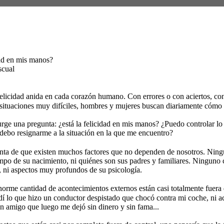
dad en mis manos? 
scual 
felicidad anida en cada corazón humano. Con errores o con aciertos, c
situaciones muy difíciles, hombres y mujeres buscan diariamente cómo s
rge una pregunta: ¿está la felicidad en mis manos? ¿Puedo controlar lo
debo resignarme a la situación en la que me encuentro? 
ta de que existen muchos factores que no dependen de nosotros. Ning
iempo de su nacimiento, ni quiénes son sus padres y familiares. Ninguno 
, ni aspectos muy profundos de su psicología. 
rme cantidad de acontecimientos externos están casi totalmente fuera 
í lo que hizo un conductor despistado que chocó contra mi coche, ni ac
 amigo que luego me dejó sin dinero y sin fama... 