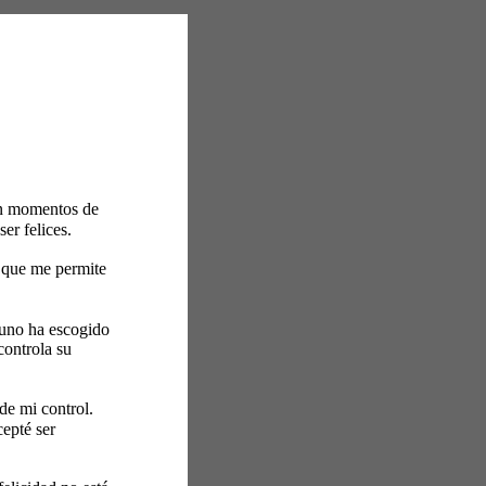
on momentos de 
er felices. 
 que me permite 
uno ha escogido 
controla su 
de mi control. 
epté ser 