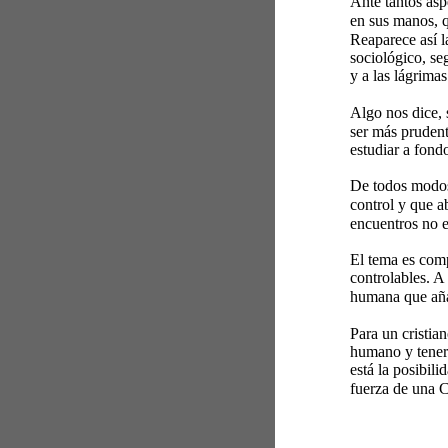
Ante tantos asp
en sus manos, q
Reaparece así l
sociológico, se
y a las lágrimas.
Algo nos dice,
ser más prudent
estudiar a fond
De todos modos
control y que a
encuentros no e
El tema es com
controlables. A
humana que añad
Para un cristia
humano y tener 
está la posibili
fuerza de una C