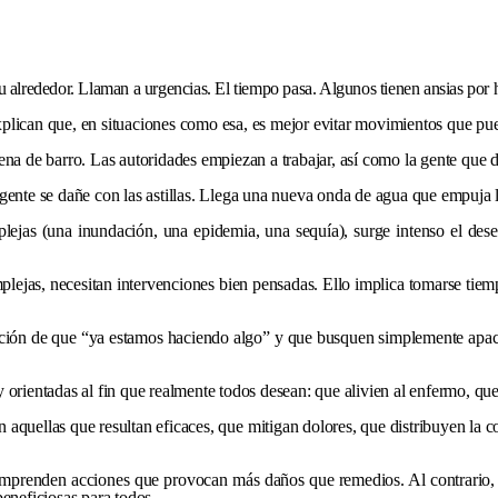
 su alrededor. Llaman a urgencias. El tiempo pasa. Algunos tienen ansias por
lican que, en situaciones como esa, es mejor evitar movimientos que pued
ena de barro. Las autoridades empiezan a trabajar, así como la gente que 
gente se dañe con las astillas. Llega una nueva onda de agua que empuja 
mplejas (una inundación, una epidemia, una sequía), surge intenso el des
lejas, necesitan intervenciones bien pensadas. Ello implica tomarse tiemp
ión de que “ya estamos haciendo algo” y que busquen simplemente apacigua
 orientadas al fin que realmente todos desean: que alivien al enfermo, que
n aquellas que resultan eficaces, que mitigan dolores, que distribuyen la
emprenden acciones que provocan más daños que remedios. Al contrario, n
eneficiosas para todos.