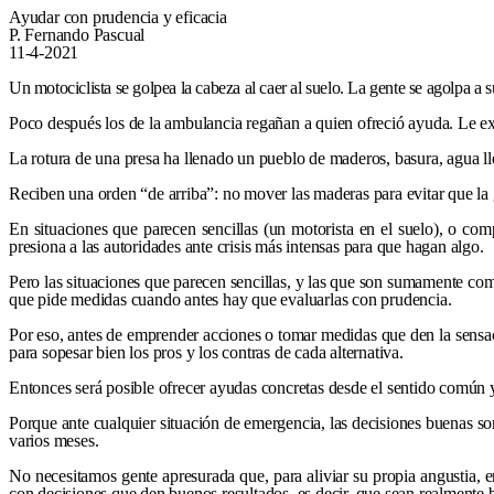
Ayudar con prudencia y eficacia
P. Fernando Pascual
11-4-2021
Un motociclista se golpea la cabeza al caer al suelo. La gente se agolpa a
Poco después los de la ambulancia regañan a quien ofreció ayuda. Le exp
La rotura de una presa ha llenado un pueblo de maderos, basura, agua ll
Reciben una orden “de arriba”: no mover las maderas para evitar que la 
En situaciones que parecen sencillas (un motorista en el suelo), o co
presiona a las autoridades ante crisis más intensas para que hagan algo.
Pero las situaciones que parecen sencillas, y las que son sumamente comp
que pide medidas cuando antes hay que evaluarlas con prudencia.
Por eso, antes de emprender acciones o tomar medidas que den la sensac
para sopesar bien los pros y los contras de cada alternativa.
Entonces será posible ofrecer ayudas concretas desde el sentido común y
Porque ante cualquier situación de emergencia, las decisiones buenas so
varios meses.
No necesitamos gente apresurada que, para aliviar su propia angustia, 
con decisiones que den buenos resultados, es decir, que sean realmente b