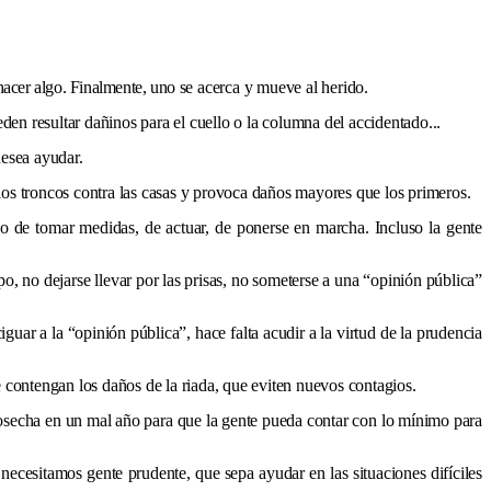
 hacer algo. Finalmente, uno se acerca y mueve al herido.
en resultar dañinos para el cuello o la columna del accidentado...
desea ayudar.
los troncos contra las casas y provoca daños mayores que los primeros.
eo de tomar medidas, de actuar, de ponerse en marcha. Incluso la gente
o, no dejarse llevar por las prisas, no someterse a una “opinión pública”
r a la “opinión pública”, hace falta acudir a la virtud de la prudencia
 contengan los daños de la riada, que eviten nuevos contagios.
 cosecha en un mal año para que la gente pueda contar con lo mínimo para
ecesitamos gente prudente, que sepa ayudar en las situaciones difíciles