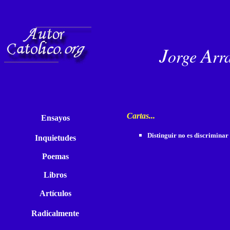
J
A
orge
rr
Cartas...
Ensayos
Distinguir no es discriminar
Inquietudes
Poemas
Libros
Artículos
Radicalmente