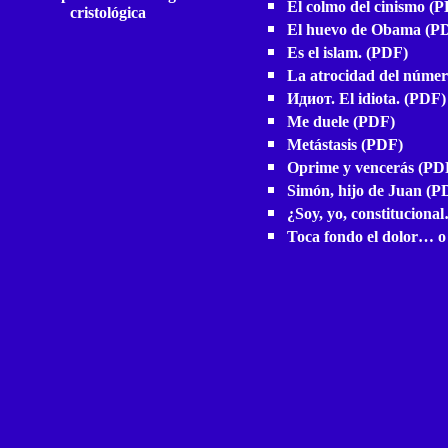
El colmo del cinismo
(P
cristológica
El huevo de Obama
(
P
Es el islam.
(
PDF
)
La atrocidad del núme
Идиот. El idiota.
(
PDF
)
Me duele
(
PDF
)
Metástasis
(PDF)
Oprime y vencerás
(
PD
Simón, hijo de Juan
(
P
¿Soy, yo, constituciona
Toca fondo el dolor… 