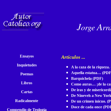
J
A
orge
rr
Ensayos
Artículos ...
Inquietudes
A la caza de la riqueza.
Aquella estatua…
(
PD
Poemas
Barquichela
(
PDF
)
Libros
Como auras… ¡de la ca
De iras y de misericordi
Cartas
De Nineveh a New Yor
Radicalmente
De un crimen inicuo.
(
P
Doce de cada once
(
PD
Compendio de Teología